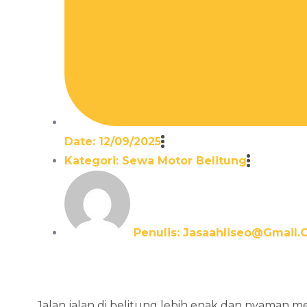
Date:
12/09/2025
Kategori:
Sewa Motor Belitung
Penulis:
Jasaahliseo@gmail.
Jalan jalan di belitung lebih enak dan nyaman