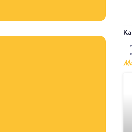
Ka
Mo