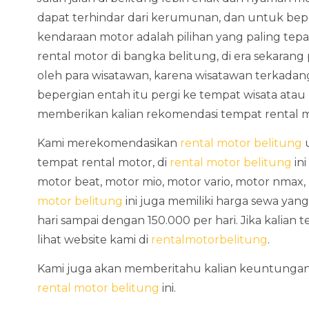
dapat terhindar dari kerumunan, dan untuk bepe
kendaraan motor adalah pilihan yang paling tep
rental motor di bangka belitung, di era sekaran
oleh para wisatawan, karena wisatawan terkad
bepergian entah itu pergi ke tempat wisata atau 
memberikan kalian rekomendasi tempat rental m
Kami merekomendasikan
rental motor belitung
u
tempat rental motor, di
rental motor belitung
ini
motor beat, motor mio, motor vario, motor nmax, 
motor belitung
ini juga memiliki harga sewa yang
hari sampai dengan 150.000 per hari. Jika kalian t
lihat website kami di
rentalmotorbelitung
.
Kami juga akan memberitahu kalian keuntungan 
rental motor belitung
ini.