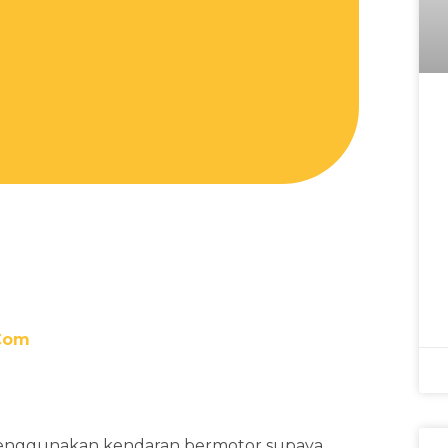
com
 menggunakan kendaran bermotor supaya